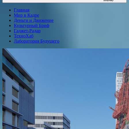
Главная
Мир в Кадре
Деньги и Движение
Культурный Бриф
Гаджет-Радар
ТехноХаб
Лаборатория Будущего