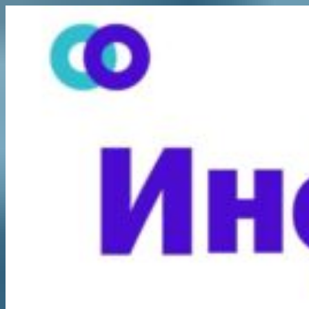
Перейти
к
содержимому