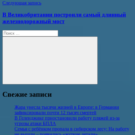
Следующая запись
В Великобритании построили самый длинный
железнодорожный мост
Поиск
для:
Поиск
Свежие записи
Жара унесла тысячи жизней в Европе: в Германии
зафиксировали почти 12 тысяч смертей
В Геленджике приостановили работу пляжей из-за
угрозы атаки БПЛА
Семья с ребёнком пропала в сибирском лесу: На работу
не вышли – появились «жуткие детали»